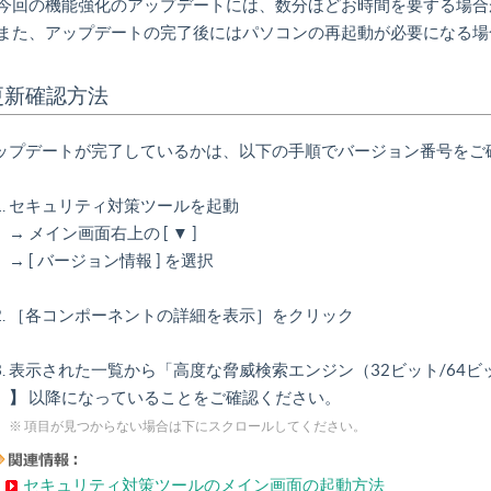
 今回の機能強化のアップデートには、数分ほどお時間を要する場合
 また、アップデートの完了後にはパソコンの再起動が必要になる場
更新確認方法
ップデートが完了しているかは、以下の手順でバージョン番号をご
セキュリティ対策ツールを起動
→ メイン画面右上の [ ▼ ]
→ [ バージョン情報 ] を選択
［各コンポーネントの詳細を表示］をクリック
表示された一覧から「高度な脅威検索エンジン（32ビット/64
】
以降になっていることをご確認ください。
※ 項目が見つからない場合は下にスクロールしてください。
セキュリティ対策ツールのメイン画面の起動方法